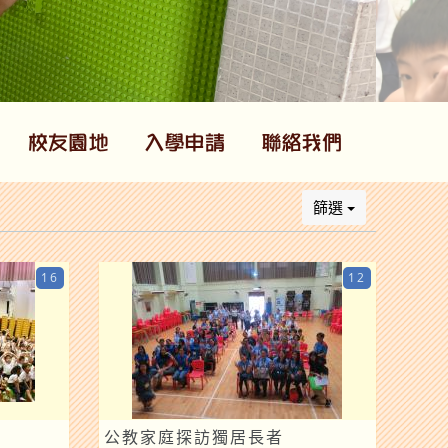
篩選
16
12
公教家庭探訪獨居長者