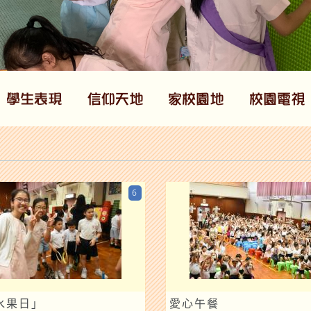
6
水果日」
愛心午餐