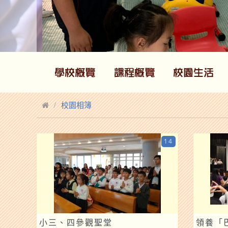
校園相簿
14
小三、四參觀聖堂
領養「