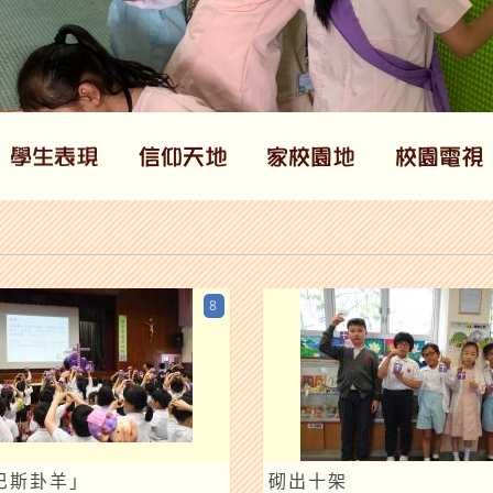
8
巴斯卦羊」
砌出十架