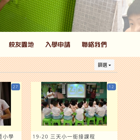
篩選
27
12
暨小學
19-20 三天小一銜接課程