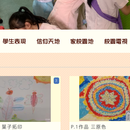
3
品 葉子拓印
P.1作品 三原色