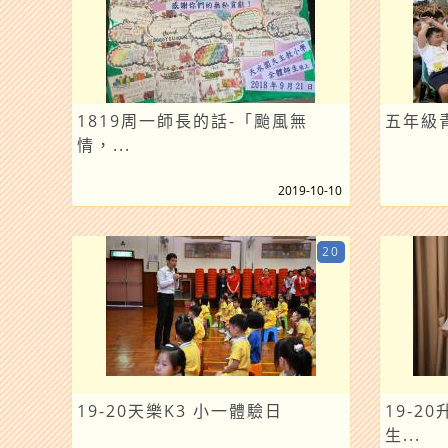
1819周一師長的話-「颱風無
五年級青
情，...
2019-10-10
20
19-20天樂K3 小一體驗日
19-2
生...