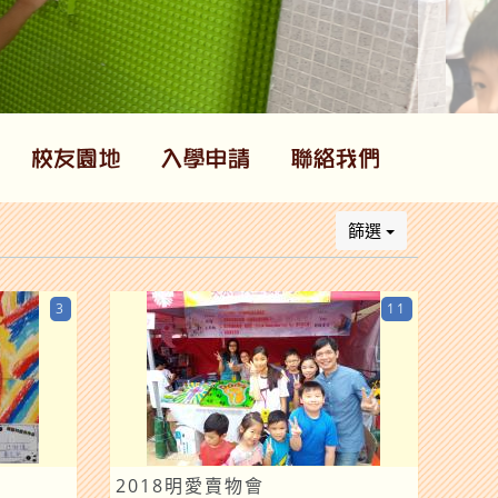
篩選
3
11
2018明愛賣物會