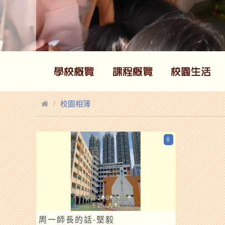
校園相簿
8
周一師長的話-堅毅