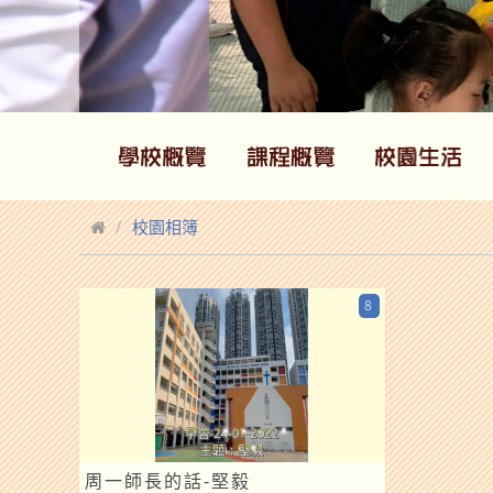
校園相簿
8
周一師長的話-堅毅