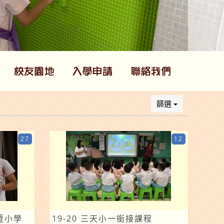
篩選
27
12
暨小學
19-20 三天小一銜接課程