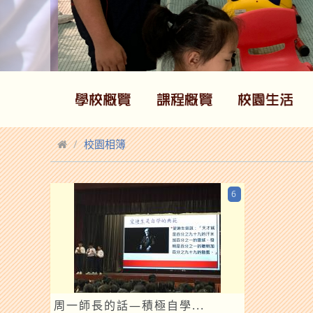
校園相簿
6
周一師長的話—積極自學...