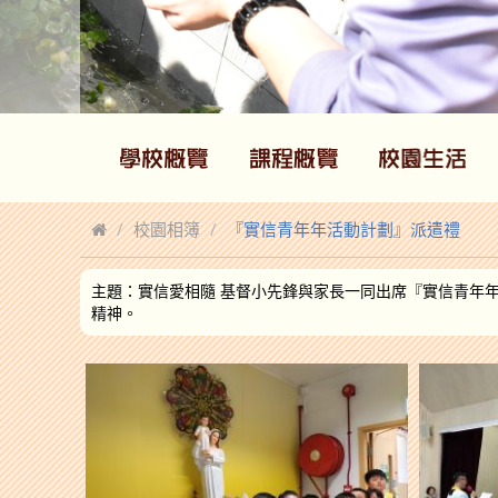
校園相簿
『實信青年年活動計劃』派遣禮
主題：實信愛相隨 基督小先鋒與家長一同出席『實信青年
精神。