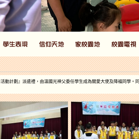
年活動計劃』派遣禮，由溫國光神父委任學生成為關愛大使及降福同學。