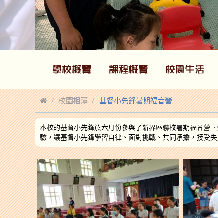
校園相簿
基督小先鋒暑期福音營
本校的基督小先鋒於六月份參與了新界區聯校暑期福音營。
驗，讓基督小先鋒學習自律、面對挑戰、共同承擔，接受失