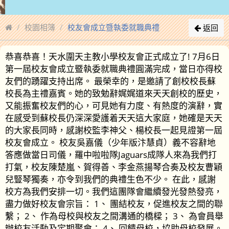
校園相簿
校友會成立暨執委就職典禮
返回
恭喜恭喜！天水圍天主教小學校友會正式成立了! 7月6日
第一屆校友會成立暨執委就職典禮圓滿完成，當日亦得校
友們的踴躍支持出席。 最榮幸的，是邀請了創校校長蘇
校長為主禮嘉賓。她的致勉辭娓娓道來天天創校的歷史，
又能振奮校友們的心，可見她有力度、有熱度的演辭，實
在感受到蘇校長仍深深愛護着天天這大家庭，她確是天天
的大家長同時，感謝校監李神父、楊校長一起見證第一屆
校友會成立。 校友吳嘉儀（少年版汴慧貞）義不容辭地
答應做當日司儀，羅中啦啦隊Jaguars成隊人來為我們打
打氣，校友陳楚嵐、賀得善、李金燕揚琴合奏及校友曹穎
兒豎琴獨奏，亦令到我們的典禮生色不少。 在此，感謝
校方為我們安排一切。我們這團隊會繼續發光發熱發亮，
盡力做好校友會宗旨： 1、 團結校友，促進校友之間的聯
繫； 2、 作為母校與校友之間溝通的橋樑； 3、 為會員舉
辦校友活動及定期聚會； 4、 回饋母校，協助母校發展。