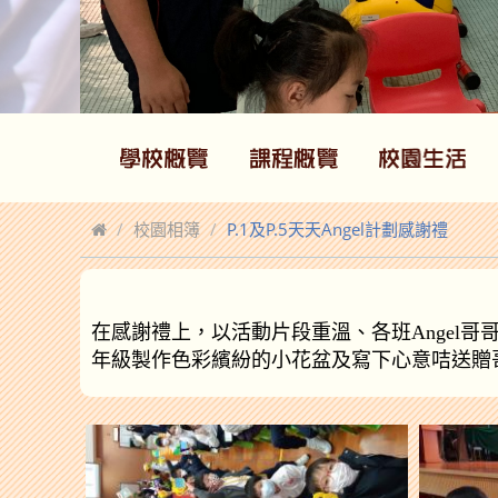
校園相簿
P.1及P.5天天Angel計劃感謝禮
在感謝禮上，以活動片段重溫、各班
Angel
哥
年級製作色彩繽紛的小花盆及寫下心意咭送贈