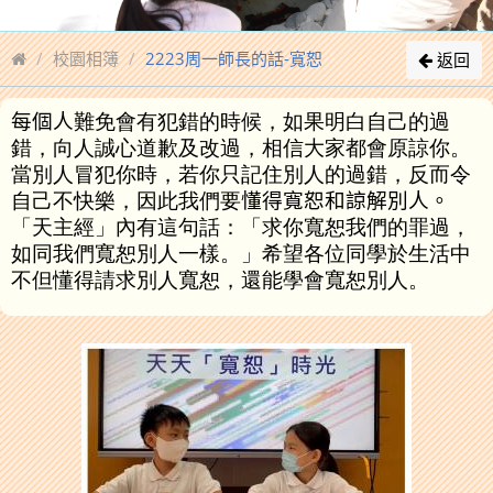
校園相簿
2223周一師長的話-寬恕
返回
每個人
難免會有犯錯的時候，如果明白自己的過
錯，向人誠心道歉及改過，相信大家都會原諒你。
當別人冒犯你時，若你只記住別人的過錯，反而令
自己不快樂，因此我們要
懂得寬恕和諒解別人。
「天主經」內有這句話：「求你寬恕我們的罪過，
如同我們寬恕別人一樣。」希望各位同學於生活中
不但懂得請求別人寬恕，還能學會寬恕別人。