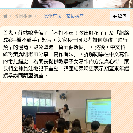
校園相簿
「寫作有法」家長講座
返回
首先，莊姑娘準備了「不打不罵！教出好孩子」及「網絡
成癮─機不離手」短片，與家長一同思考如何與孩子進行
預早的協商，避免墮進「負面循環圈」。 然後，中文科
統籌黃嘉明老師分享「寫作有法」，拆解同學在中文寫作
的常見錯處，為家長提供教導子女寫作的方法與心得。家
長們全神貫注地記下重點，講座結束時更表示期望來年繼
續舉辦同類型講座。