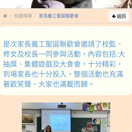
校園相簿
家長義工聖誕聯歡會
返回
是次家
長
義工聖
誕
聯歡會邀請了校監、
修女及校長一同參與活動，內
容
包
括
:
大
抽獎、集體遊
戲
及大食會，十分精
彩
，
到場家
長
也十分投入，整個活動也充
滿
著歡笑聲，大家也滿
載
而歸。