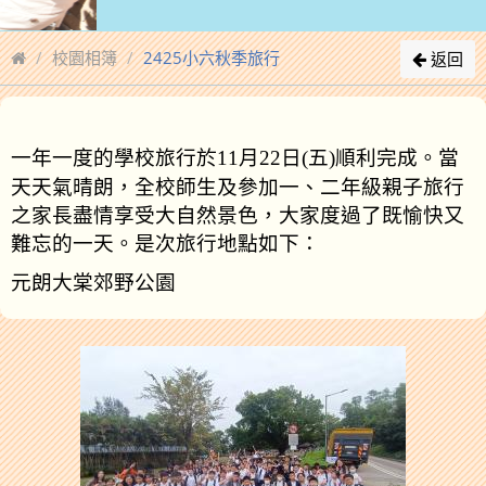
校園相簿
2425小六秋季旅行
返回
一年一度的學校旅行於
11
月
22
日
(
五
)
順利完成。當
、
天天氣晴朗，全校師生及參加一
二年級親子旅行
之家長盡情享受大自然景色，大家度過了既愉快又
難忘的一天。是次旅行地點如下：
元朗大棠郊野公園