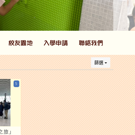
篩選
5
之旅」