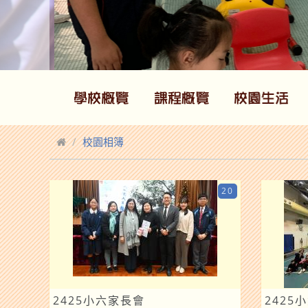
校園相簿
20
2425小六家長會
2425