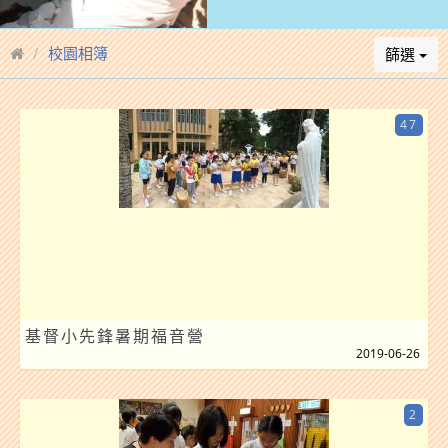
校園相簿
篩選
47
基督小先鋒暑期福音營
2019-06-26
2