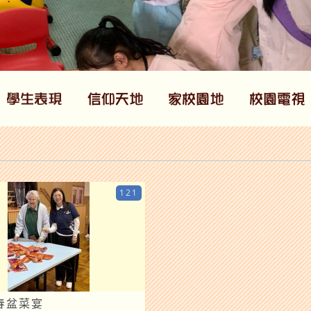
121
春盆菜宴