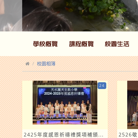
校園相簿
24
2425年度感恩祈禱禮獎項補頒...
2526